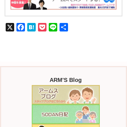
X
F
H
P
L
共
a
a
o
i
有
c
t
c
n
e
e
k
e
b
n
e
o
a
t
o
ARM'S Blog
k