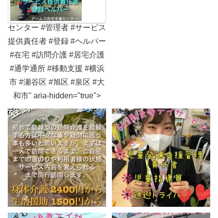
を必要として
います。私た
ちは、必要と
される人とな
れるよう、あ
センター #管理者 #サービス
なたを心から
応援します。
提供責任者 #登録 #ヘルパー
#在宅 #訪問介護 #居宅介護
#通学通所 #移動支援 #横浜
市 #瀬谷区 #旭区 #泉区 #大
和市" aria-hidden="true">