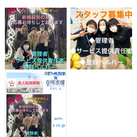
#アームス
求人採用情
報
在宅支援
「あなたを必
要としている
方がいま
す。」私たち
は、あなたが
来ることを待
っている、あ
なたがいるか
ら来てくれる
人を大切にし
ています。私
arm-
たちのお客様
には、必ずあ
s.co.jp
なたを必要と
している方が
います。私た
ちも、あなた