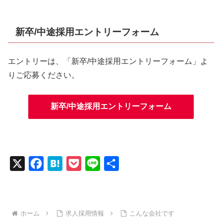
新卒/中途採用エントリーフォーム
エントリーは、「新卒/中途採用エントリーフォーム」よ
りご応募ください。
新卒/中途採用エントリーフォーム
X
F
H
P
L
共
a
a
o
i
有
c
t
c
n
e
e
k
e
ホーム
求人採用情報
こんな会社です