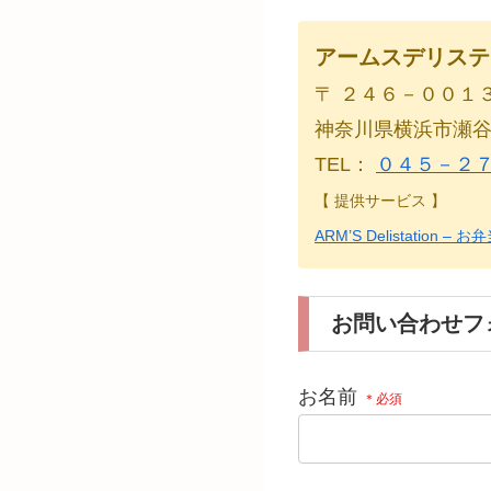
アームスデリステ
〒 ２４６－００１
神奈川県横浜市瀬
TEL：
０４５－２
【 提供サービス 】
ARM’S Delistati
お問い合わせフ
お名前
＊必須