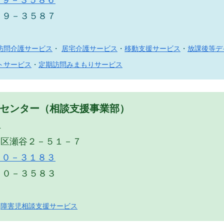
８９－３５８７
訪問介護サービス
・
居宅介護サービス
・
移動支援サービス
・
放課後等デ
トサービス
・
定期訪問みまもりサービス
センター（相談支援事業部）
１
谷区瀬谷２－５１－７
２０－３１８３
２０－３５８３
・
障害児相談支援サービス