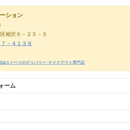
ーション
３
谷区相沢６－２５－５
７７－４１３９
on – お弁当&スイーツのデリバリー･テイクアウト専門店
ォーム