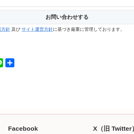
護方針
及び
サイト運営方針
に基づき厳重に管理しております。
L
共
i
有
n
e
Facebook
X（旧 Twitte