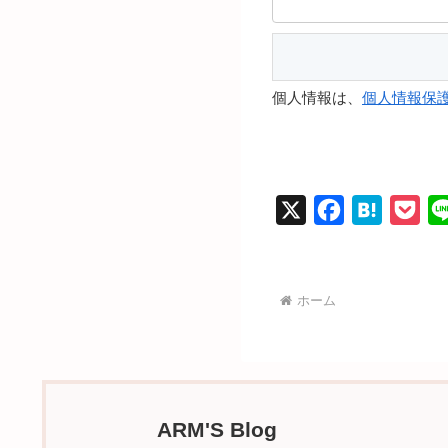
個人情報は、
個人情報保
X
F
H
P
a
a
o
c
t
c
e
e
k
ホーム
b
n
e
o
a
t
o
k
ARM'S Blog