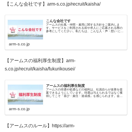
【こんな会社です】arm-s.co.jp/recruit/kaisha/
こんな会社です
アームスの社風・仲間・雇用に関する方針をご案内しま
す。サービスをご利用される前や求人にご応募される際の
参考にしてください。私たちは、こんな人・声・想い に支
えられている会社です。 こんな場所です 働く仲間たち ス
タッフの声
arm-s.co.jp
【アームスの福利厚生制度】arm-
s.co.jp/recruit/kaisha/fukurikousei/
アームスの福利厚生制度
アームスの待遇や処遇などの福利は、社員自らが改善を提
案できるようにしています。待遇は与えられるではなく獲
得してこそ「喜び・責任・達成感」を感じられます。会社
は、社員で創り上げるものです。貴方の声により社員満足
度を高め、会社を更なる成長へと導...
arm-s.co.jp
【アームスのルール】https://arm-