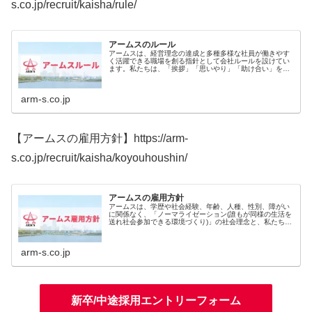
s.co.jp/recruit/kaisha/rule/
アームスのルール
アームスは、経営理念の達成と多種多様な社員が働きやす
く活躍できる職場を創る指針として会社ルールを設けてい
ます。私たちは、「挨拶」「思いやり」「助け合い」を
“働きやすさ” の基盤と捉え、コミュニケーションを深める
努力を惜しまず、互いに助け合...
arm-s.co.jp
【アームスの雇用方針】https://arm-
s.co.jp/recruit/kaisha/koyouhoushin/
アームスの雇用方針
アームスは、学歴や社会経験、年齢、人種、性別、障がい
に関係なく、「ノーマライゼーション(誰もが同様の生活を
送れ社会参加できる環境づくり)」の社会理念と、私たちの
理念である「 人をのこす。」を実現するために、多種多様
な人財へ就労機会を広く提供...
arm-s.co.jp
新卒/中途採用エントリーフォーム