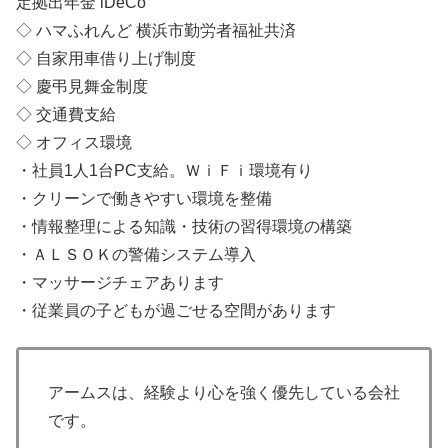
定拠出年金 iDeCo
◇ ハマふれんど 横浜市勤労者福祉共済
◇ 自家用車借り上げ制度
◇ 慶弔見舞金制度
◇ 交通費支給
◇ オフィス環境
・社員1人1台PC支給。ＷｉＦｉ環境有り
・クリーンで働きやすい環境を整備
・情報整理による知識・技術の習得環境の構築
・ＡＬＳＯＫの警備システム導入
・マッサージチェアあります
・従業員の子どもが過ごせる空間があります
アームスは、経験より心を強く優先している会社
です。