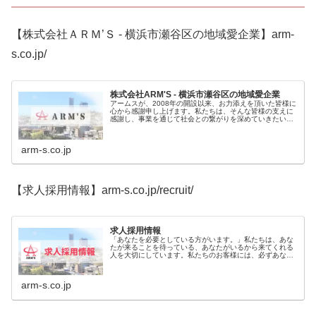
【株式会社ＡＲＭ’Ｓ - 横浜市瀬谷区の地域愛企業】arm-
s.co.jp/
株式会社ARM'S - 横浜市瀬谷区の地域愛企業
アームスが、2008年の開設以来、お力添えを頂いた皆様に
心から感謝申し上げます。私たちは、そんな皆様の支えに
感謝し、事業を通じて社会との繋がりを深めていきたいと
考えております。これからも、「人に感謝し、人を育て、
人をのこす組織」として成長し...
arm-s.co.jp
【求人採用情報】arm-s.co.jp/recruit/
求人採用情報
「あなたを必要としている方がいます。」私たちは、あな
たが来ることを待っている、あなたがいるから来てくれる
人を大切にしています。私たちのお客様には、必ずあなた
を必要としている方がいます。私たちも、あなたを必要と
しています。私たちは、必要とされる人となれるよう、あ
なたを心から応援します。
arm-s.co.jp