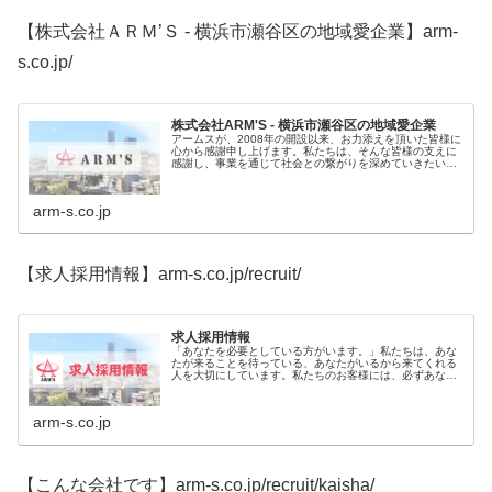
【株式会社ＡＲＭ’Ｓ - 横浜市瀬谷区の地域愛企業】arm-
s.co.jp/
株式会社ARM'S - 横浜市瀬谷区の地域愛企業
アームスが、2008年の開設以来、お力添えを頂いた皆様に
心から感謝申し上げます。私たちは、そんな皆様の支えに
感謝し、事業を通じて社会との繋がりを深めていきたいと
考えております。これからも、「人に感謝し、人を育て、
人をのこす組織」として成長し...
arm-s.co.jp
【求人採用情報】arm-s.co.jp/recruit/
求人採用情報
「あなたを必要としている方がいます。」私たちは、あな
たが来ることを待っている、あなたがいるから来てくれる
人を大切にしています。私たちのお客様には、必ずあなた
を必要としている方がいます。私たちも、あなたを必要と
しています。私たちは、必要とされる人となれるよう、あ
なたを心から応援します。
arm-s.co.jp
【こんな会社です】arm-s.co.jp/recruit/kaisha/