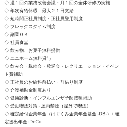
◇ 週１回の業務改善会議・月１回の全体研修の実施
◇ 年次有給休暇 最大２１日支給
◇ 短時間正社員制度・正社員登用制度
◇ フレックスタイム制度
◇ 副業ＯＫ
◇ 社員食堂
◇ 飲み物、お菓子無料提供
◇ ユニホーム無料貸与
◇ 飲み会・親睦会・歓迎会・レクリエーション・イベン
ト費補助
◇ 正社員のお給料前払い・前借り制度
◇ 介護補助金制度あり
◇ 健康診断・インフルエンザ予防接種補助
◇ 受動喫煙対策 - 屋内禁煙（屋外で喫煙）
◇ 確定給付企業年金（はぐくみ企業年金基金 -DB-）+ 確
定拠出年金 iDeCo