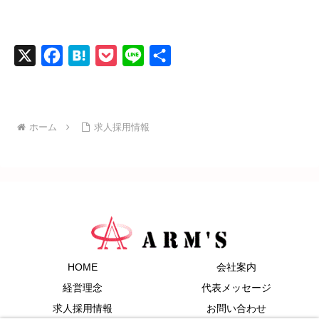
X
F
H
P
L
共
a
a
o
i
有
c
t
c
n
e
e
k
e
ホーム
求人採用情報
b
n
e
o
a
t
o
k
HOME
会社案内
経営理念
代表メッセージ
求人採用情報
お問い合わせ