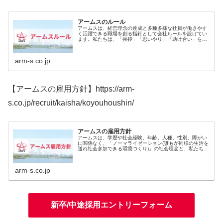
アームスのルール
アームスは、経営理念の達成と多種多様な社員が働きやす
く活躍できる職場を創る指針として会社ルールを設けてい
ます。私たちは、「挨拶」「思いやり」「助け合い」を
“働きやすさ” の基盤と捉え、コミュニケーションを深める
努力を惜しまず、互いに助け合...
arm-s.co.jp
【アームスの雇用方針】https://arm-
s.co.jp/recruit/kaisha/koyouhoushin/
アームスの雇用方針
アームスは、学歴や社会経験、年齢、人種、性別、障がい
に関係なく、「ノーマライゼーション(誰もが同様の生活を
送れ社会参加できる環境づくり)」の社会理念と、私たちの
理念である「 人をのこす。」を実現するために、多種多様
な人財へ就労機会を広く提供...
arm-s.co.jp
新卒/中途採用エントリーフォーム