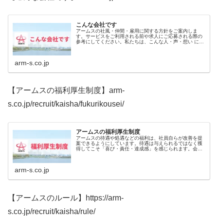
こんな会社です
アームスの社風・仲間・雇用に関する方針をご案内しま
す。サービスをご利用される前や求人にご応募される際の
参考にしてください。私たちは、こんな人・声・想い に支
えられている会社です。 こんな場所です 働く仲間たち ス
タッフの声
arm-s.co.jp
【アームスの福利厚生制度】arm-
s.co.jp/recruit/kaisha/fukurikousei/
アームスの福利厚生制度
アームスの待遇や処遇などの福利は、社員自らが改善を提
案できるようにしています。待遇は与えられるではなく獲
得してこそ「喜び・責任・達成感」を感じられます。会社
は、社員で創り上げるものです。貴方の声により社員満足
度を高め、会社を更なる成長へと導...
arm-s.co.jp
【アームスのルール】https://arm-
s.co.jp/recruit/kaisha/rule/