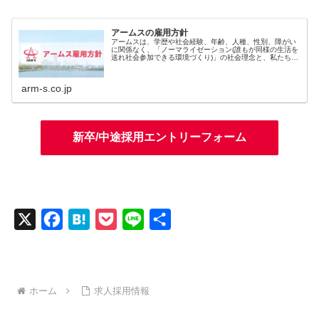
アームスの雇用方針
アームスは、学歴や社会経験、年齢、人種、性別、障がい
に関係なく、「ノーマライゼーション(誰もが同様の生活を
送れ社会参加できる環境づくり)」の社会理念と、私たちの
理念である「 人をのこす。」を実現するために、多種多様
な人財へ就労機会を広く提供...
arm-s.co.jp
新卒/中途採用エントリーフォーム
X
F
H
P
L
共
a
a
o
i
有
c
t
c
n
e
e
k
e
ホーム
求人採用情報
b
n
e