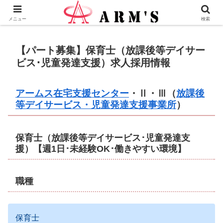
株式会社ＡＲＭ’Ｓ - 横浜市瀬谷区の地域愛企業
メニュー
検索
【パート募集】保育士（放課後等デイサー
ビス･児童発達支援）求人採用情報
アームス在宅支援センター
・Ⅱ・Ⅲ（
放課後
等デイサービス・児童発達支援事業所
）
保育士（放課後等デイサービス･児童発達支
援）【週1日･未経験OK･働きやすい環境】
職種
保育士