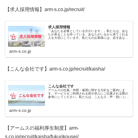
【求人採用情報】arm-s.co.jp/recruit/
求人採用情報
「あなたを必要としている方がいます。」私たちは、あな
たが来ることを待っている、あなたがいるから来てくれる
人を大切にしています。私たちのお客様には、必ずあなた
を必要としている方がいます。私たちも、あなたを必要と
しています。私たちは、必要とされる人となれるよう、あ
なたを心から応援します。
arm-s.co.jp
【こんな会社です】arm-s.co.jp/recruit/kaisha/
こんな会社です
アームスの社風・仲間・雇用に関する方針をご案内しま
す。サービスをご利用される前や求人にご応募される際の
参考にしてください。私たちは、こんな人・声・想い に支
えられている会社です。 こんな場所です 働く仲間たち ス
タッフの声
arm-s.co.jp
【アームスの福利厚生制度】arm-
s.co.jp/recruit/kaisha/fukurikousei/