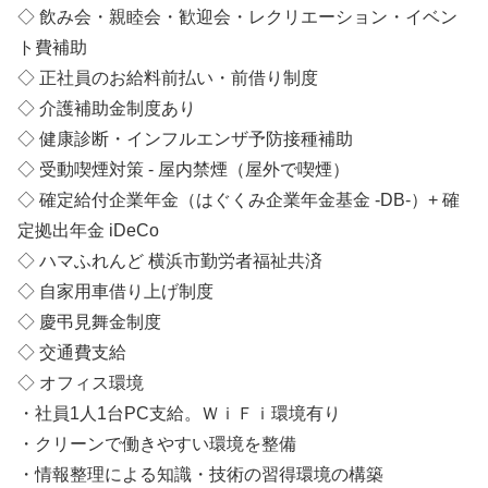
◇ 飲み会・親睦会・歓迎会・レクリエーション・イベン
ト費補助
◇ 正社員のお給料前払い・前借り制度
◇ 介護補助金制度あり
◇ 健康診断・インフルエンザ予防接種補助
◇ 受動喫煙対策 - 屋内禁煙（屋外で喫煙）
◇ 確定給付企業年金（はぐくみ企業年金基金 -DB-）+ 確
定拠出年金 iDeCo
◇ ハマふれんど 横浜市勤労者福祉共済
◇ 自家用車借り上げ制度
◇ 慶弔見舞金制度
◇ 交通費支給
◇ オフィス環境
・社員1人1台PC支給。ＷｉＦｉ環境有り
・クリーンで働きやすい環境を整備
・情報整理による知識・技術の習得環境の構築