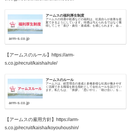
アームスの福利厚生制度
アームスの待遇や処遇などの福利は、社員自らが改善を提
案できるようにしています。待遇は与えられるではなく獲
得してこそ「喜び・責任・達成感」を感じられます。会社
は、社員で創り上げるものです。貴方の声により社員満足
度を高め、会社を更なる成長へと導...
arm-s.co.jp
【アームスのルール】https://arm-
s.co.jp/recruit/kaisha/rule/
アームスのルール
アームスは、経営理念の達成と多種多様な社員が働きやす
く活躍できる職場を創る指針として会社ルールを設けてい
ます。私たちは、「挨拶」「思いやり」「助け合い」を
“働きやすさ” の基盤と捉え、コミュニケーションを深める
努力を惜しまず、互いに助け合...
arm-s.co.jp
【アームスの雇用方針】https://arm-
s.co.jp/recruit/kaisha/koyouhoushin/