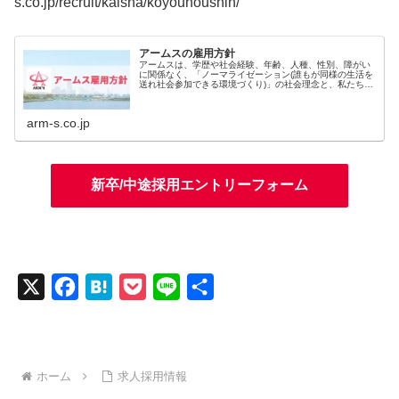
s.co.jp/recruit/kaisha/koyouhoushin/
アームスの雇用方針
アームスは、学歴や社会経験、年齢、人種、性別、障がい
に関係なく、「ノーマライゼーション(誰もが同様の生活を
送れ社会参加できる環境づくり)」の社会理念と、私たちの
理念である「 人をのこす。」を実現するために、多種多様
な人財へ就労機会を広く提供...
arm-s.co.jp
新卒/中途採用エントリーフォーム
X
F
H
P
L
共
a
a
o
i
有
c
t
c
n
e
e
k
e
ホーム
求人採用情報
b
n
e