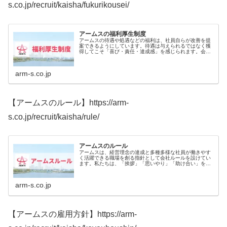
s.co.jp/recruit/kaisha/fukurikousei/
アームスの福利厚生制度
アームスの待遇や処遇などの福利は、社員自らが改善を提
案できるようにしています。待遇は与えられるではなく獲
得してこそ「喜び・責任・達成感」を感じられます。会社
は、社員で創り上げるものです。貴方の声により社員満足
度を高め、会社を更なる成長へと導...
arm-s.co.jp
【アームスのルール】https://arm-
s.co.jp/recruit/kaisha/rule/
アームスのルール
アームスは、経営理念の達成と多種多様な社員が働きやす
く活躍できる職場を創る指針として会社ルールを設けてい
ます。私たちは、「挨拶」「思いやり」「助け合い」を
“働きやすさ” の基盤と捉え、コミュニケーションを深める
努力を惜しまず、互いに助け合...
arm-s.co.jp
【アームスの雇用方針】https://arm-