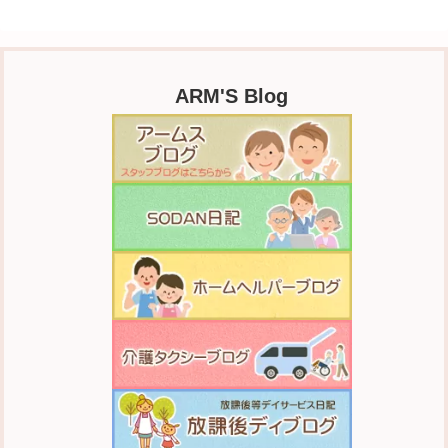
o
a
t
o
k
ARM'S Blog