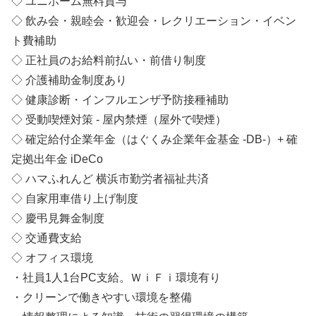
◇ ユニホーム無料貸与
◇ 飲み会・親睦会・歓迎会・レクリエーション・イベン
ト費補助
◇ 正社員のお給料前払い・前借り制度
◇ 介護補助金制度あり
◇ 健康診断・インフルエンザ予防接種補助
◇ 受動喫煙対策 - 屋内禁煙（屋外で喫煙）
◇ 確定給付企業年金（はぐくみ企業年金基金 -DB-）+ 確
定拠出年金 iDeCo
◇ ハマふれんど 横浜市勤労者福祉共済
◇ 自家用車借り上げ制度
◇ 慶弔見舞金制度
◇ 交通費支給
◇ オフィス環境
・社員1人1台PC支給。ＷｉＦｉ環境有り
・クリーンで働きやすい環境を整備