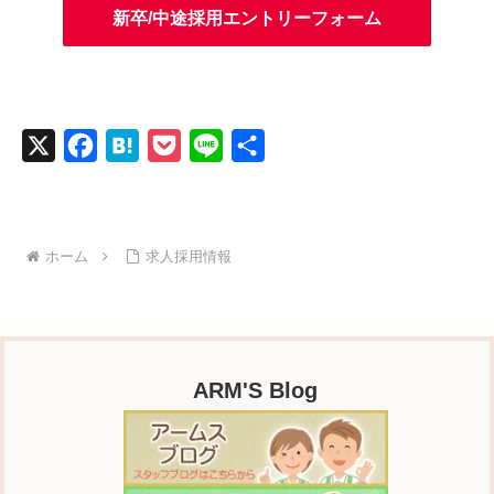
新卒/中途採用エントリーフォーム
X
F
H
P
L
共
a
a
o
i
有
c
t
c
n
e
e
k
e
ホーム
求人採用情報
b
n
e
o
a
t
o
k
ARM'S Blog