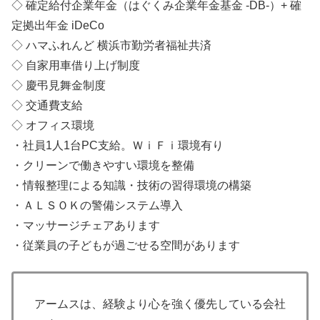
◇ 確定給付企業年金（はぐくみ企業年金基金 -DB-）+ 確
定拠出年金 iDeCo
◇ ハマふれんど 横浜市勤労者福祉共済
◇ 自家用車借り上げ制度
◇ 慶弔見舞金制度
◇ 交通費支給
◇ オフィス環境
・社員1人1台PC支給。ＷｉＦｉ環境有り
・クリーンで働きやすい環境を整備
・情報整理による知識・技術の習得環境の構築
・ＡＬＳＯＫの警備システム導入
・マッサージチェアあります
・従業員の子どもが過ごせる空間があります
アームスは、経験より心を強く優先している会社