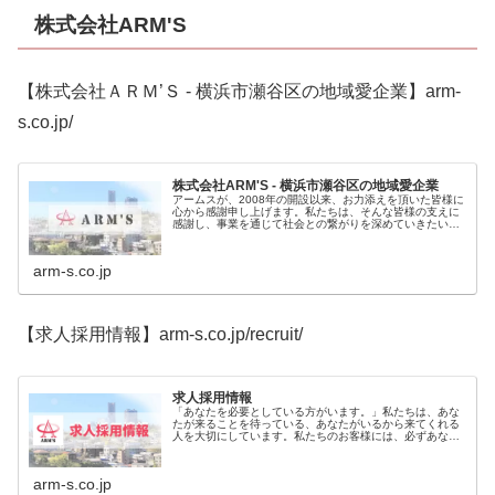
株式会社ARM'S
【株式会社ＡＲＭ’Ｓ - 横浜市瀬谷区の地域愛企業】arm-
s.co.jp/
株式会社ARM'S - 横浜市瀬谷区の地域愛企業
アームスが、2008年の開設以来、お力添えを頂いた皆様に
心から感謝申し上げます。私たちは、そんな皆様の支えに
感謝し、事業を通じて社会との繋がりを深めていきたいと
考えております。これからも、「人に感謝し、人を育て、
人をのこす組織」として成長し...
arm-s.co.jp
【求人採用情報】arm-s.co.jp/recruit/
求人採用情報
「あなたを必要としている方がいます。」私たちは、あな
たが来ることを待っている、あなたがいるから来てくれる
人を大切にしています。私たちのお客様には、必ずあなた
を必要としている方がいます。私たちも、あなたを必要と
しています。私たちは、必要とされる人となれるよう、あ
なたを心から応援します。
arm-s.co.jp