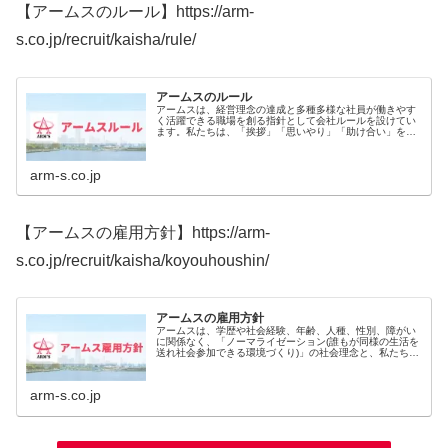
【アームスのルール】https://arm-
s.co.jp/recruit/kaisha/rule/
アームスのルール
アームスは、経営理念の達成と多種多様な社員が働きやす
く活躍できる職場を創る指針として会社ルールを設けてい
ます。私たちは、「挨拶」「思いやり」「助け合い」を
“働きやすさ” の基盤と捉え、コミュニケーションを深める
努力を惜しまず、互いに助け合...
arm-s.co.jp
【アームスの雇用方針】https://arm-
s.co.jp/recruit/kaisha/koyouhoushin/
アームスの雇用方針
アームスは、学歴や社会経験、年齢、人種、性別、障がい
に関係なく、「ノーマライゼーション(誰もが同様の生活を
送れ社会参加できる環境づくり)」の社会理念と、私たちの
理念である「 人をのこす。」を実現するために、多種多様
な人財へ就労機会を広く提供...
arm-s.co.jp