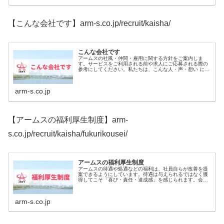
【こんな会社です】arm-s.co.jp/recruit/kaisha/
こんな会社です
アームスの社風・仲間・雇用に関する方針をご案内しま
す。サービスをご利用される前や求人にご応募される際の
参考にしてください。私たちは、こんな人・声・想い に支
えられている会社です。 こんな場所です 働く仲間たち ス
タッフの声
arm-s.co.jp
【アームスの福利厚生制度】arm-
s.co.jp/recruit/kaisha/fukurikousei/
アームスの福利厚生制度
アームスの待遇や処遇などの福利は、社員自らが改善を提
案できるようにしています。待遇は与えられるではなく獲
得してこそ「喜び・責任・達成感」を感じられます。会社
は、社員で創り上げるものです。貴方の声により社員満足
度を高め、会社を更なる成長へと導...
arm-s.co.jp