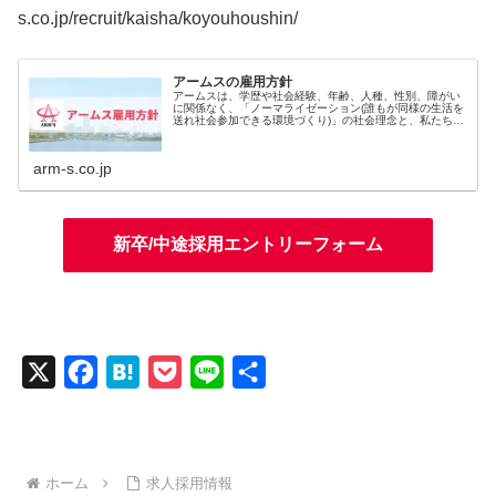
s.co.jp/recruit/kaisha/koyouhoushin/
アームスの雇用方針
アームスは、学歴や社会経験、年齢、人種、性別、障がい
に関係なく、「ノーマライゼーション(誰もが同様の生活を
送れ社会参加できる環境づくり)」の社会理念と、私たちの
理念である「 人をのこす。」を実現するために、多種多様
な人財へ就労機会を広く提供...
arm-s.co.jp
新卒/中途採用エントリーフォーム
X
F
H
P
L
共
a
a
o
i
有
c
t
c
n
e
e
k
e
ホーム
求人採用情報