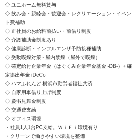
◇ ユニホーム無料貸与
◇ 飲み会・親睦会・歓迎会・レクリエーション・イベン
ト費補助
◇ 正社員のお給料前払い・前借り制度
◇ 介護補助金制度あり
◇ 健康診断・インフルエンザ予防接種補助
◇ 受動喫煙対策 - 屋内禁煙（屋外で喫煙）
◇ 確定給付企業年金（はぐくみ企業年金基金 -DB-）+ 確
定拠出年金 iDeCo
◇ ハマふれんど 横浜市勤労者福祉共済
◇ 自家用車借り上げ制度
◇ 慶弔見舞金制度
◇ 交通費支給
◇ オフィス環境
・社員1人1台PC支給。ＷｉＦｉ環境有り
・クリーンで働きやすい環境を整備