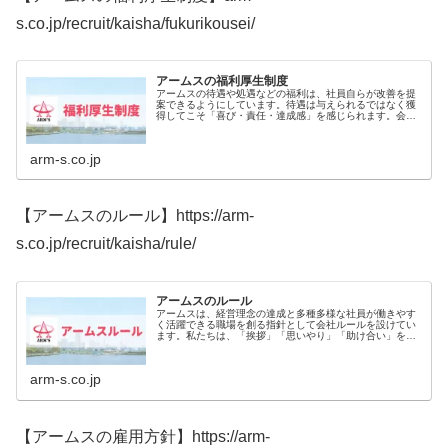
s.co.jp/recruit/kaisha/fukurikousei/
アームスの福利厚生制度
アームスの待遇や処遇などの福利は、社員自らが改善を提
案できるようにしています。待遇は与えられるではなく獲
得してこそ「喜び・責任・達成感」を感じられます。会社
は、社員で創り上げるものです。貴方の声により社員満足
度を高め、会社を更なる成長へと導...
arm-s.co.jp
【アームスのルール】https://arm-
s.co.jp/recruit/kaisha/rule/
アームスのルール
アームスは、経営理念の達成と多種多様な社員が働きやす
く活躍できる職場を創る指針として会社ルールを設けてい
ます。私たちは、「挨拶」「思いやり」「助け合い」を
“働きやすさ” の基盤と捉え、コミュニケーションを深める
努力を惜しまず、互いに助け合...
arm-s.co.jp
【アームスの雇用方針】https://arm-